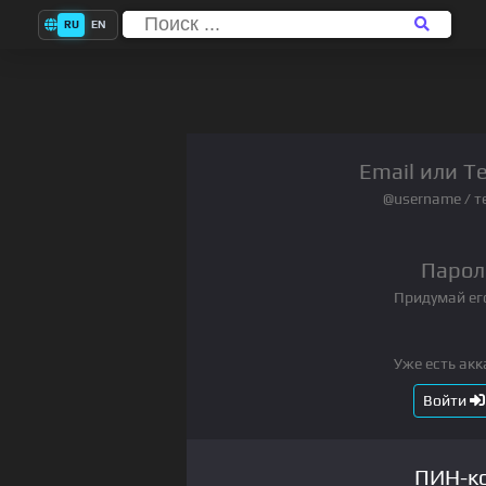
RU
EN
Email или T
@username / т
Парол
Придумай ег
Уже есть акк
Войти
ПИН-к