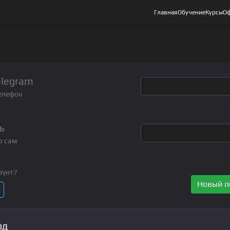
Главная
Обучение
Курсы
Оф
elegram
елефон
ь
о сам
аунт?
Новый п
од