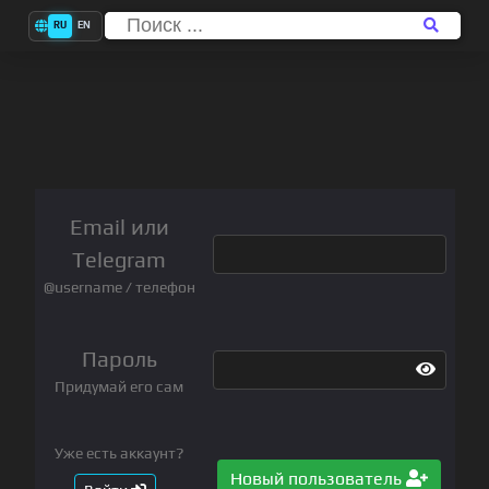
RU
EN
Email или
Telegram
@username / телефон
Пароль
Придумай его сам
Уже есть аккаунт?
Новый пользователь