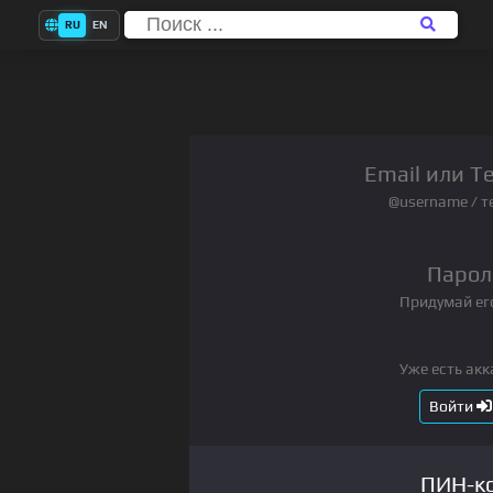
RU
EN
Email или T
@username / т
Парол
Придумай ег
Уже есть акк
Войти
ПИН-к