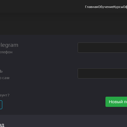
Главная
Обучение
Курсы
Оф
elegram
елефон
ь
о сам
аунт?
Новый п
од