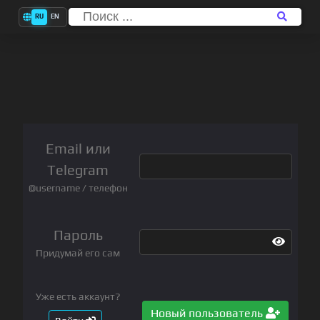
RU
EN
Email или
Telegram
@username / телефон
Пароль
Придумай его сам
Уже есть аккаунт?
Новый пользователь